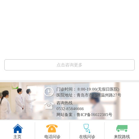
点击咨询更多
门诊时间： 8:00-19:00(无假日医院)
医院地址：青岛市市北区温州路27号
咨询热线
0532-85846666
网站备案：
鲁ICP备16022385号
主页
电话问诊
在线问诊
来院路线