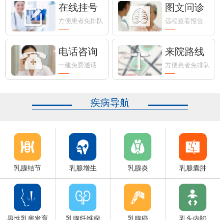
在线挂号
图文问诊
怎样对付乳腺结节的出现
方便患者免排队
远程查看报告
男性乳房内有硬块刺痛感是怎么回事？
电话咨询
来院路线
引起乳头溢液的原因有哪些？
一建免费通话
方便患者免排队
青岛多次流产容易造成乳腺增生
疾病导航
乳腺结节
乳腺增生
乳腺炎
乳腺囊肿
男性乳房发育
乳腺纤维瘤
乳腺癌
乳头内陷