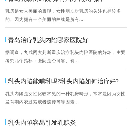
乳房是女人美丽的表现，女性朋友对乳房的关注也是较多
的。因为拥有一个美丽的曲线是所有...
青岛治疗乳头内陷哪家医院好
据调查，九成网友判断重庆治疗乳头内陷医院的好坏，主要
考究几个指标：医院是否可靠、资...
乳头内陷能哺乳吗?乳头内陷如何治疗好?
乳头内陷是女性比较常见的一种乳房畸形，常常是因为女性
发育期内衣过紧或者遗传等等因素...
乳头内陷容易引发乳腺炎