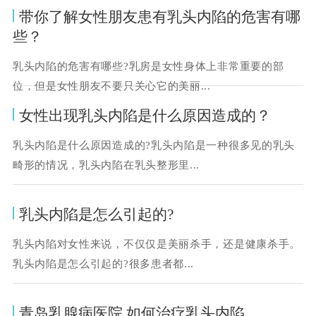
带你了解女性朋友患有乳头内陷的危害有哪
些？
乳头内陷的危害有哪些?乳房是女性身体上非常重要的部
位，但是女性朋友不要只关心它的美丽...
女性出现乳头内陷是什么原因造成的？
乳头内陷是什么原因造成的?乳头内陷是一种很多见的乳头
畸形的情况，乳头内陷在乳头整形里...
乳头内陷是怎么引起的?
乳头内陷对女性来说，不仅仅是美丽杀手，还是健康杀手。
乳头内陷是怎么引起的?很多患者都...
青岛乳腺病医院 如何治疗乳头内陷