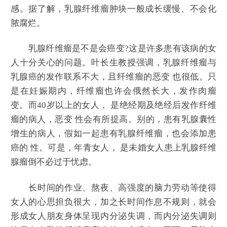
感。据了解，乳腺纤维瘤肿块一般成长缓慢、不会化
脓腐烂。
乳腺纤维瘤是不是会癌变?这是许多患有该病的女
人十分关心的问题。叶长生教授强调，乳腺纤维瘤与
乳腺癌的发作联系不大，且纤维瘤的恶变 也很低。只
是在妊娠期内，纤维瘤也许会俄然长大，发作肉瘤
变。而40岁以上的女人， 是绝经期及绝经后发作纤维
瘤的病人，恶变 性会有所提高。别的，患有乳腺囊性
增生的病人，假如一起患有乳腺纤维瘤，也会添加患
癌的 性。可是，年青女人， 是未婚女人患上乳腺纤维
腺瘤倒不必过于忧虑。
长时间的作业、熬夜、高强度的脑力劳动等使得
女人的心思担负很大，加之长时间作息不规则，就会
形成女人朋友身体呈现内分泌失调，而内分泌失调则