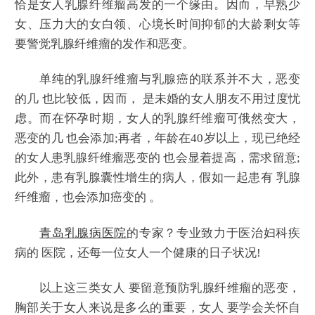
恰是女人乳腺纤维瘤高发的一个缘由。因而，早熟少
女、压力大的女白领、心境长时间抑郁的大龄剩女等
要警觉乳腺纤维瘤的发作和恶变。
单纯的乳腺纤维瘤与乳腺癌的联系并不大，恶变
的几 也比较低，因而， 是未婚的女人朋友不用过度忧
虑。而在怀孕时期，女人的乳腺纤维瘤可俄然变大，
恶变的几 也会添加;再者，年龄在40岁以上，现已绝经
的女人患乳腺纤维瘤恶变的 也会显着提高，需求留意;
此外，患有乳腺囊性增生的病人，假如一起患有 乳腺
纤维瘤，也会添加癌变的 。
青岛乳腺病医院
的专家？专业致力于医治妇科疾
病的 医院，还每一位女人一个健康的日子状况!
以上这三类女人 要留意预防乳腺纤维瘤的恶变，
胸部关于女人来说是多么的重要，女人 要学会关怀自